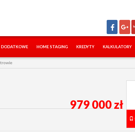
I DODATKOWE
HOME STAGING
KREDYTY
KALKULATORY
strowie
979 000 zł