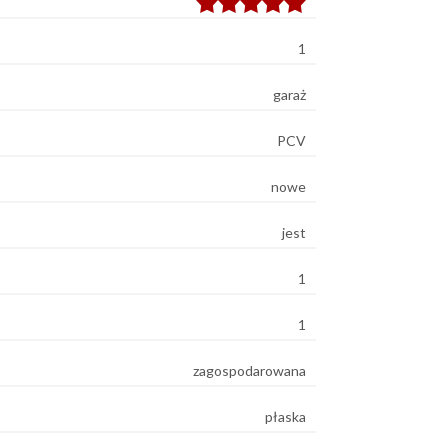
1
garaż
PCV
nowe
jest
1
1
zagospodarowana
płaska