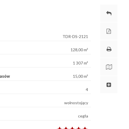
TDR-DS-2121
128,00 m²
1 307 m²
rasów
15,00 m²
4
wolnostojący
cegła