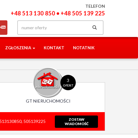
TELEFON
+48 513 130 850 • +48 505 139 225
ZGŁOSZENIA
KONTAKT
NOTATNIK
3
OFERT
GT NIERUCHOMOŚCI
ZOSTAW
513130850, 505139225
WIADOMOŚĆ