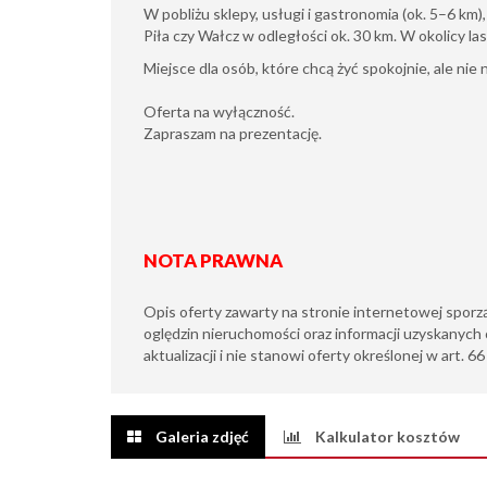
W pobliżu sklepy, usługi i gastronomia (ok. 5–6 km)
Piła czy Wałcz w odległości ok. 30 km. W okolicy las
Miejsce dla osób, które chcą żyć spokojnie, ale nie 
Oferta na wyłączność.
Zapraszam na prezentację.
NOTA PRAWNA
Opis oferty zawarty na stronie internetowej sporz
oględzin nieruchomości oraz informacji uzyskanych 
aktualizacji i nie stanowi oferty określonej w art. 6
Galeria zdjęć
Kalkulator kosztów