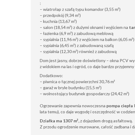
:
– wiatrołap z szafą typu komandor (3,55 m²)
– przedpokój (9,34 m²)
– kuchnia (13,67 m²)
– salon (18,54 m²) z dużymi oknami i wyjściem na
tar
– łazienka (6,9 m²) z zabudową meblową
– sypialnia (11,96 m²) z wyjściem na balkon (6,05 m²)
– sypialnia (6,45 m²) z zabudowaną szafą
– sypialnia (12,30 m²) również z zabudową
Dom jest jasny, dobrze doświetlony – okna PCV wyc
z widokiem na las i ogród, co daje bardzo przyjemny 
Dodatkowo:
– piwnica o łącznej powierzchni 30,76 m²
– garaż w bryle budynku (15,5 m²)
– wolnostojący budynek gospodarczy (24,42 m²)
Ogrzewanie zapewnia nowoczesna
pompa ciepła
P
lata temu), co daje wygodę i oszczędność w codzi
Działka ma 1307 m²,
z dojazdem drogą asfaltową.
Z przodu ogrodzenie murowane, całość zadbana i d