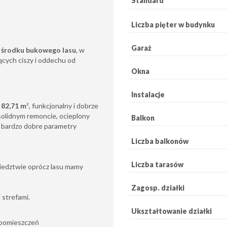
Standard
Liczba pięter w budynku
Garaż
środku bukowego lasu
, w
jących ciszy i oddechu od
Okna
Instalacje
j
82,71 m
², funkcjonalny i dobrze
solidnym remoncie, ocieplony
Balkon
a bardzo dobre parametry
Liczba balkonów
Liczba tarasów
iedztwie oprócz lasu mamy
Zagosp. działki
 strefami.
Ukształtowanie działki
 pomieszczeń