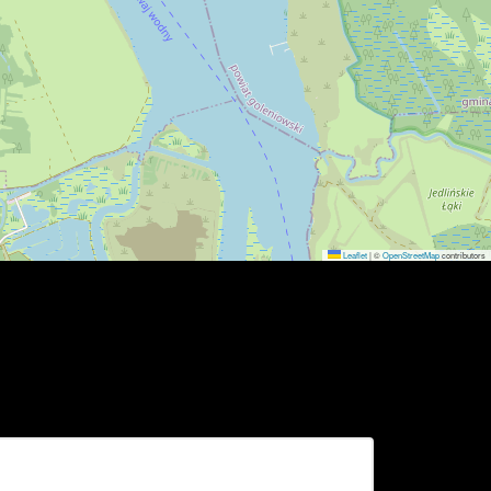
Leaflet
|
©
OpenStreetMap
contributors