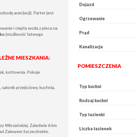
Dojazd
bodę aranżacji). Parter jest
Ogrzewanie
ewanie i ciepła woda z pieca na
Prąd
nku
(możliwość łatwego
Kanalizacja
LEŻNE MIESZKANIA:
POMIESZCZENIA
nek, kotłownia. Pokoje
Typ kuchni
 salonik przejściowy, kuchnia,
Rodzaj kuchni
Typ łazienki
zy Wkrzańskiej. Zaledwie 6 km
Liczba łazienek
 nad Zalewem Szczecińskim.