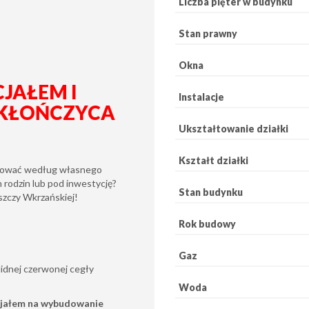
Liczba pięter w budynku
Stan prawny
Okna
JAŁEM I
Instalacje
IEKŁOŃCZYCA
Ukształtowanie działki
Kształt działki
nżować według własnego
rodzin lub pod inwestycję?
Stan budynku
szczy Wkrzańskiej!
Rok budowy
Gaz
lidnej czerwonej cegły
Woda
jałem na wybudowanie