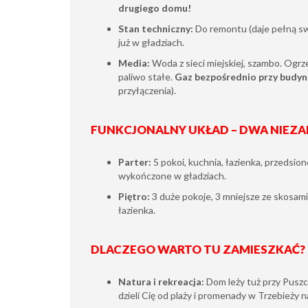
drugiego domu!
Stan techniczny:
Do remontu (daje pełną swo
już w gładziach.
Media:
Woda z sieci miejskiej, szambo. Ogrz
paliwo stałe.
Gaz bezpośrednio przy budy
przyłączenia).
FUNKCJONALNY UKŁAD – DWA NIEZA
Parter:
5 pokoi, kuchnia, łazienka, przedsio
wykończone w gładziach.
Piętro:
3 duże pokoje, 3 mniejsze ze skosami,
łazienka.
DLACZEGO WARTO TU ZAMIESZKAĆ?
Natura i rekreacja:
Dom leży tuż przy Puszc
dzieli Cię od plaży i promenady w Trzebieży