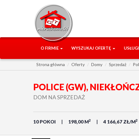
O FIRMIE
WYSZUKAJ OFERTĘ
USŁUG
Strona główna
Oferty
Domy
Sprzedaż
Pol
POLICE (GW), NIEKŁOŃC
DOM NA SPRZEDAŻ
2
2
10 POKOI
198,00 M
4 166,67 ZŁ/M