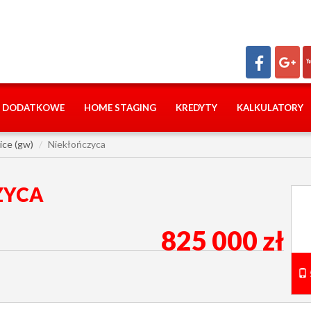
I DODATKOWE
HOME STAGING
KREDYTY
KALKULATORY
ice (gw)
Niekłończyca
ZYCA
825 000 zł