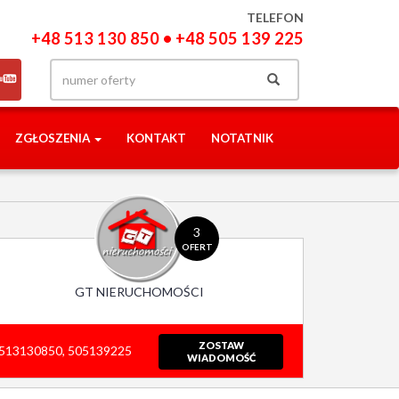
TELEFON
+48 513 130 850 • +48 505 139 225
ZGŁOSZENIA
KONTAKT
NOTATNIK
3
OFERT
GT NIERUCHOMOŚCI
ZOSTAW
513130850, 505139225
WIADOMOŚĆ