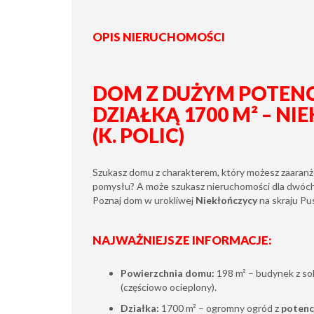
OPIS NIERUCHOMOŚCI
DOM Z DUŻYM POTENC
DZIAŁKĄ 1700 M² – N
(K. POLIC)
Szukasz domu z charakterem, który możesz zaara
pomysłu? A może szukasz nieruchomości dla dwóch 
Poznaj dom w urokliwej
Niekłończycy
na skraju Pu
NAJWAŻNIEJSZE INFORMACJE:
Powierzchnia domu:
198 m² – budynek z so
(częściowo ocieplony).
Działka:
1700 m² – ogromny ogród z
potenc