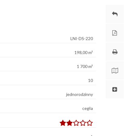
LNI-DS-220
198,00 m²
1 700 m²
10
jednorodzinny
cegła