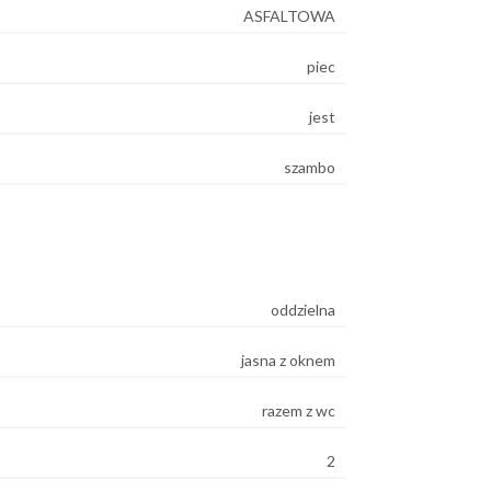
ASFALTOWA
piec
jest
szambo
oddzielna
jasna z oknem
razem z wc
2