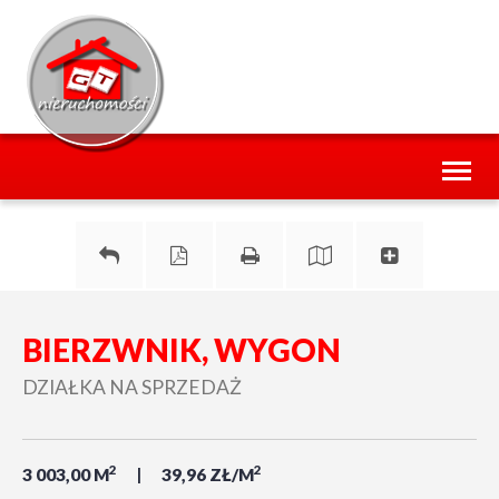
Toggl
naviga
BIERZWNIK, WYGON
DZIAŁKA NA SPRZEDAŻ
2
2
3 003,00 M
39,96 ZŁ/M