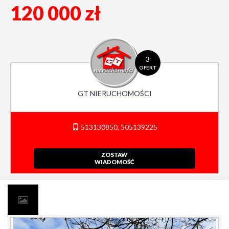
120 000 zł
3
OFERT
GT NIERUCHOMOŚCI
513130850, 505139225
ZOSTAW
WIADOMOŚĆ