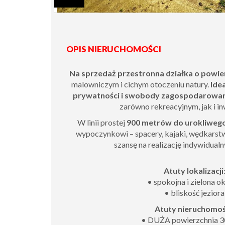
OPIS NIERUCHOMOŚCI
Na sprzedaż przestronna działka o powie
malowniczym i cichym otoczeniu natury.
Ide
prywatności i swobody zagospodarowa
zarówno rekreacyjnym, jak i i
W linii prostej
900 metrów do urokliwego
wypoczynkowi – spacery, kajaki, wędkarst
szansę na realizację indywidual
Atuty lokalizacji
• spokojna i zielona ok
• bliskość jeziora
Atuty nieruchomoś
• DUŻA powierzchnia 3