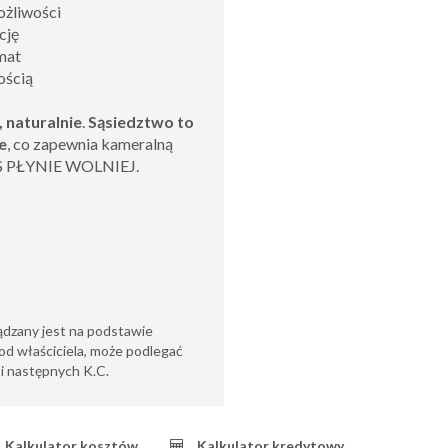
żliwości
cję
imat
ością
, naturalnie
.
Sąsiedztwo to
e
, co zapewnia kameralną
AS PŁYNIE WOLNIEJ.
ądzany jest na podstawie
od właściciela, może podlegać
6 i następnych K.C.
Kalkulator kosztów
Kalkulator kredytowy