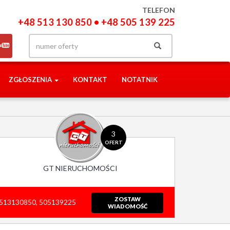
TELEFON
+48 513 130 850 • +48 505 139 225
ZGŁOSZENIA
KONTAKT
NOTATNIK
3
OFERT
GT NIERUCHOMOŚCI
ZOSTAW
513130850, 505139225
WIADOMOŚĆ