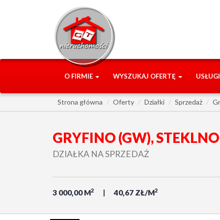
O FIRMIE
WYSZUKAJ OFERTĘ
USŁUG
Strona główna
Oferty
Działki
Sprzedaż
Gr
GRYFINO (GW), STEKLNO
DZIAŁKA NA SPRZEDAŻ
2
2
3 000,00 M
40,67 ZŁ/M