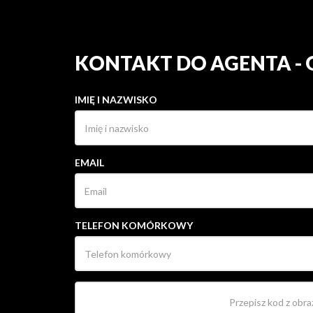
KONTAKT DO AGENTA -
IMIĘ I NAZWISKO
EMAIL
TELEFON KOMÓRKOWY
OŚWIADCZAM, ŻE WYRAŻAM ZGODĘ NA PRZ
OSOBOWYCH W CELU UDZIELENIA MI INFORM