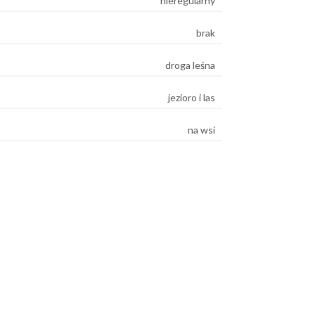
nieregularny
brak
droga leśna
jezioro i las
na wsi