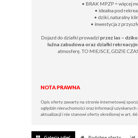
• BRAK MPZP = więcej mo
• idealna pod rekrea
• dziki, naturalny kl
• inwestycja z przyszł
Dojazd do działki prowadzi
przez las – dziko
luźna zabudowa oraz działki rekreacyjn
atmosferę. TO MIEJSCE, GDZIE CZ
NOTA PRAWNA
Opis oferty zawarty na stronie internetowej sporz
oględzin nieruchomości oraz informacji uzyskanych 
aktualizacji i nie stanowi oferty określonej w art. 6
Galeria zdjęć
Podobne oferty