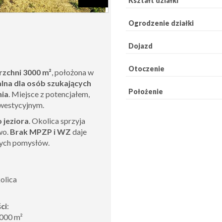
Kształt działki
Ogrodzenie działki
Dojazd
Otoczenie
rzchni 3000 m²
, położona w
alna dla osób szukających
Położenie
nia
. Miejsce z potencjałem,
nwestycyjnym.
 jeziora
. Okolica sprzyja
wo.
Brak MPZP i WZ
daje
nych pomysłów.
:
olica
ci
:
000 m²