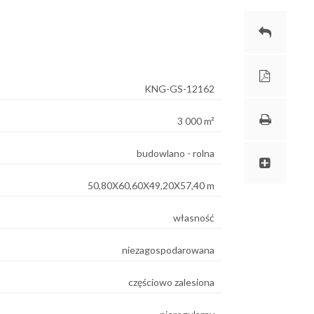
KNG-GS-12162
3 000 m²
budowlano - rolna
50,80X60,60X49,20X57,40 m
własność
niezagospodarowana
częściowo zalesiona