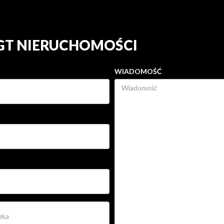
 GT NIERUCHOMOŚCI
WIADOMOŚĆ
ETWARZANIE MOICH DANYCH
ACJI W ZAKRESIE ZŁOŻONEGO