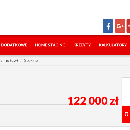
I DODATKOWE
HOME STAGING
KREDYTY
KALKULATORY
yfino (gw)
Steklno
122 000 zł