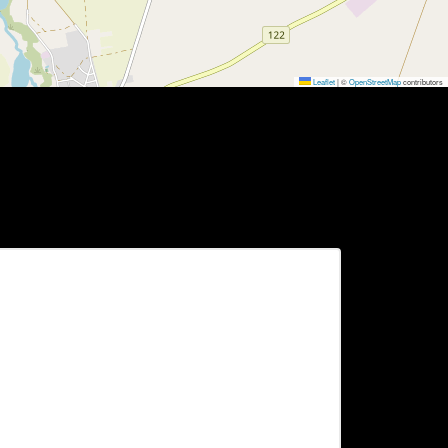
Leaflet
|
©
OpenStreetMap
contributors