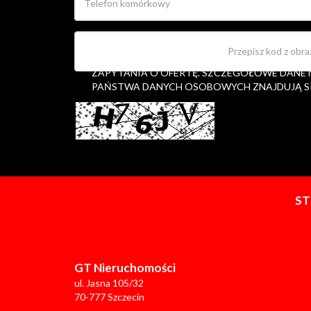
OŚWIADCZAM, ŻE WYRAŻAM ZGODĘ NA PRZ
OSOBOWYCH W CELU UDZIELENIA MI INFORM
ZAPYTANIA O OFERTĘ. SZCZEGÓŁOWE DANE
PAŃSTWA DANYCH OSOBOWYCH ZNAJDUJĄ S
S
GT Nieruchomości
ul. Jasna 105/32
70-777 Szczecin