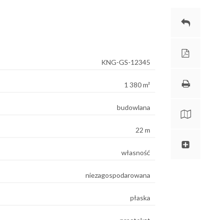
KNG-GS-12345
1 380 m²
budowlana
22 m
własność
niezagospodarowana
płaska