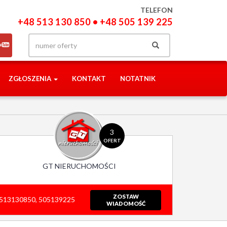
TELEFON
+48 513 130 850 • +48 505 139 225
ZGŁOSZENIA
KONTAKT
NOTATNIK
3
OFERT
GT NIERUCHOMOŚCI
ZOSTAW
513130850, 505139225
WIADOMOŚĆ