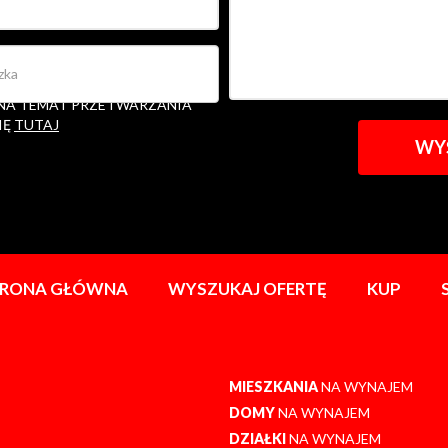
ETWARZANIE MOICH DANYCH
ACJI W ZAKRESIE ZŁOŻONEGO
 NA TEMAT PRZETWARZANIA
IĘ
TUTAJ
TRONA GŁÓWNA
WYSZUKAJ OFERTĘ
KUP
MIESZKANIA
NA WYNAJEM
DOMY
NA WYNAJEM
DZIAŁKI
NA WYNAJEM