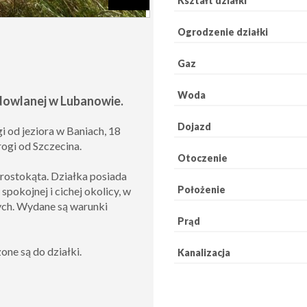
Kształt działki
Ogrodzenie działki
Gaz
Woda
dowlanej w Lubanowie.
Dojazd
 od jeziora w Baniach, 18
rogi od Szczecina.
Otoczenie
rostokąta. Działka posiada
Położenie
spokojnej i cichej okolicy, w
ch. Wydane są warunki
Prąd
ne są do działki.
Kanalizacja