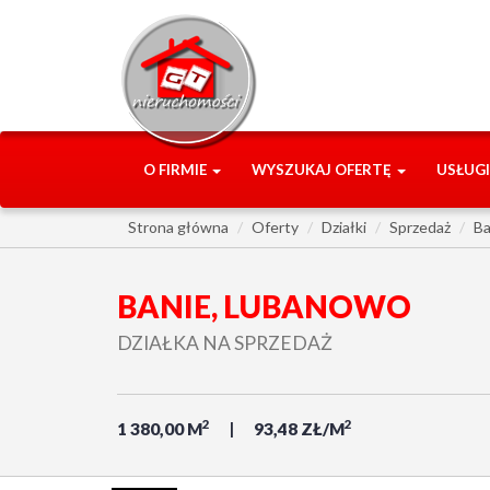
O FIRMIE
WYSZUKAJ OFERTĘ
USŁUG
Strona główna
Oferty
Działki
Sprzedaż
Ba
BANIE, LUBANOWO
DZIAŁKA NA SPRZEDAŻ
2
2
1 380,00 M
93,48 ZŁ/M