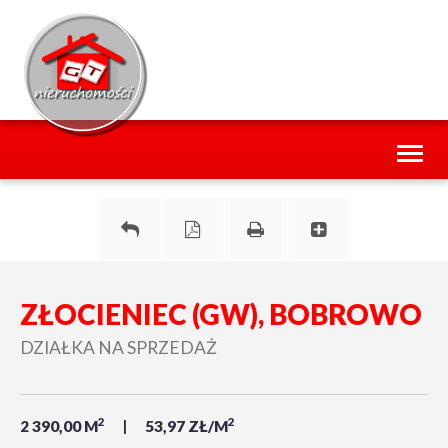
Toggl
naviga
ZŁOCIENIEC (GW), BOBROWO
DZIAŁKA NA SPRZEDAŻ
2
2
2 390,00 M
53,97 ZŁ/M