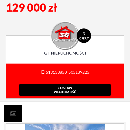
129 000 zł
3
OFERT
GT NIERUCHOMOŚCI
513130850, 505139225
ZOSTAW
WIADOMOŚĆ