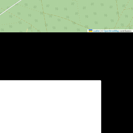
Leaflet
|
©
OpenStreetMap
contributors