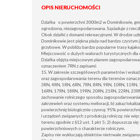
OPIS NIERUCHOMOŚCI
Działka o powierzchni 3000m2 w Dominikowie, gmin
ogrodzona, niezagospodarowana. Sąsiaduje z rzec
Obok działki z domami rekreacyjnymi. W drodze uzbr
Dominikowie jest piękna plaża nad bardzo czystym 
grzybowe. W pobliżu bardzo popularne trasy kajako
Miejscowość o dużych walorach turystycznych dla
Działka objęta miejscowym planem zagospodarowa
oznaczeniem 7RN z zapisami:
15. W zakresie szczegółowych parametrów i wska
oraz zagospodarowania terenu dla terenów oznacz
3RN, 4RN, 5RN, 6RN, 7RN, 8RN, 9RN, 10RN, 11RN,
16RN, 17RN, 18RN, 19RN, 20RN, 21RN, 22RN, 23RN, us
zachowanie rolniczego sposobu zagospodarowania, 
zakrzewień oraz systemu melioracji, b) zakaz lokaliz
powierzchnię biologicznie czynną: 95% powierzchn
i urządzeń związanych z produkcją rolniczą: nie więc
terenu zgodnie z §12 ust. 1 pkt 5; 2) dopuszcza się: 
powierzchniowych o charakterze rolniczym.
Zapisy nie wykluczają obiektów nietrwale związany