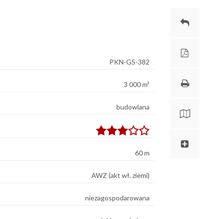
PKN-GS-382
3 000 m²
budowlana
60 m
AWZ (akt wł. ziemi)
niezagospodarowana