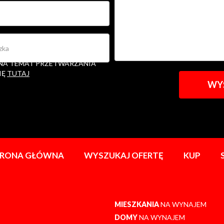
ETWARZANIE MOICH DANYCH
ACJI W ZAKRESIE ZŁOŻONEGO
 NA TEMAT PRZETWARZANIA
IĘ
TUTAJ
TRONA GŁÓWNA
WYSZUKAJ OFERTĘ
KUP
MIESZKANIA
NA WYNAJEM
DOMY
NA WYNAJEM