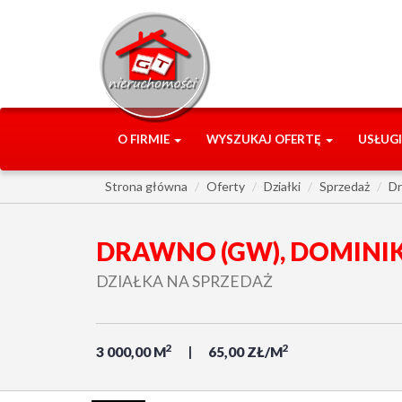
O FIRMIE
WYSZUKAJ OFERTĘ
USŁUG
Strona główna
Oferty
Działki
Sprzedaż
Dr
DRAWNO (GW), DOMIN
DZIAŁKA NA SPRZEDAŻ
2
2
3 000,00 M
65,00 ZŁ/M