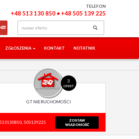
TELEFON
+48 513 130 850 • +48 505 139 225
ZGŁOSZENIA
KONTAKT
NOTATNIK
3
OFERT
GT NIERUCHOMOŚCI
ZOSTAW
513130850, 505139225
WIADOMOŚĆ