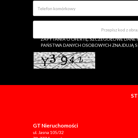
OŚWIADCZAM, ŻE WYRAŻAM ZGODĘ NA PRZ
OSOBOWYCH W CELU UDZIELENIA MI INFORM
ZAPYTANIA O OFERTĘ. SZCZEGÓŁOWE DANE
PAŃSTWA DANYCH OSOBOWYCH ZNAJDUJĄ S
S
GT Nieruchomości
ul. Jasna 105/32