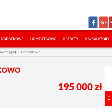
I DODATKOWE
HOME STAGING
KREDYTY
KALKULATORY
awno (gw)
Dominikowo
IKOWO
195 000 zł