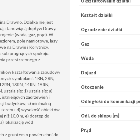
Ukształtowanie działki
Kształt działki
a Drawno. Działka nie jest
zką stanowiącą dopływ Drawy.
Ogrodzenie działki
ojenie (woda, gaz, prąd). W
jeziorem, pole namiotowe, lasy
Gaz
we na Drawie i Korytnicy.
 osób pragnących spokoju.
Woda
nia przestrzennego z
źników kształtowania zabudowy
Dojazd
onych symbolami: 1RN, 2RN,
 12RN, 13RN, 14RN, 15RN,
Otoczenie
tala się: 1) ustala się: a)
istniejących zadrzewień i
Odległość do komunikacji pu
acji budynków, c) minimalną
i terenu, d) wysokość obiektów
Odl. do sklepu [m]
ej niż 10,0 m, e) dostęp do
a) lokalizację wód
Prąd
ch z gruntem o powierzchni do