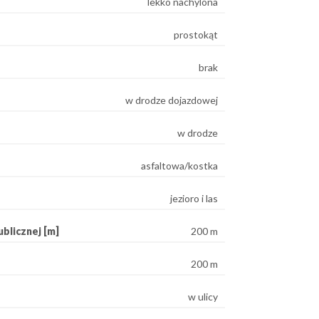
lekko nachylona
prostokąt
brak
w drodze dojazdowej
w drodze
asfaltowa/kostka
jezioro i las
blicznej [m]
200 m
200 m
w ulicy