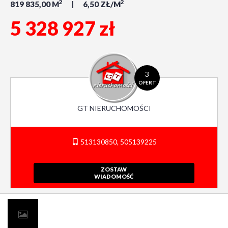
2
2
819 835,00 M
6,50 ZŁ/M
5 328 927 zł
3
OFERT
GT NIERUCHOMOŚCI
513130850, 505139225
ZOSTAW
WIADOMOŚĆ