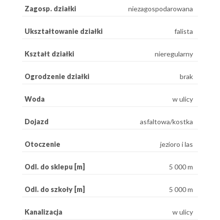
Zagosp. działki
niezagospodarowana
Ukształtowanie działki
falista
Kształt działki
nieregularny
Ogrodzenie działki
brak
Woda
w ulicy
Dojazd
asfaltowa/kostka
Otoczenie
jezioro i las
Odl. do sklepu [m]
5 000 m
Odl. do szkoły [m]
5 000 m
Kanalizacja
w ulicy