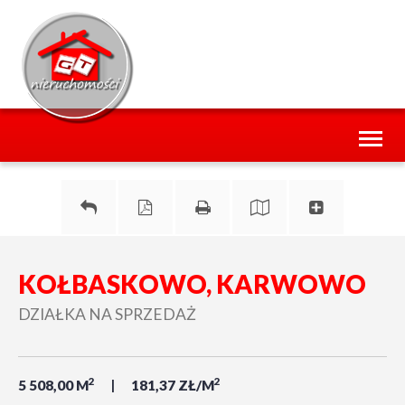
Toggl
naviga
KOŁBASKOWO, KARWOWO
DZIAŁKA NA SPRZEDAŻ
2
2
5 508,00 M
181,37 ZŁ/M