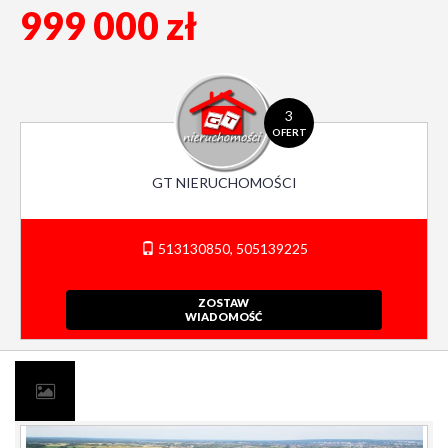
999 000 zł
3
OFERT
GT NIERUCHOMOŚCI
513130850, 505139225
ZOSTAW
WIADOMOŚĆ