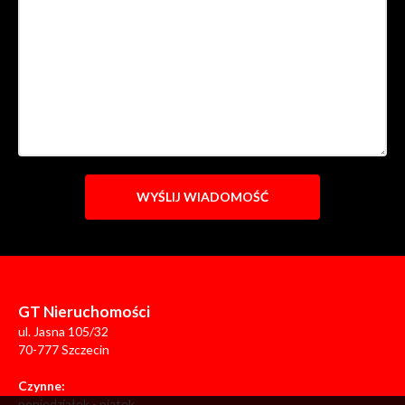
GT Nieruchomości
ul. Jasna 105/32
70-777 Szczecin
Czynne:
poniedziałek - piątek