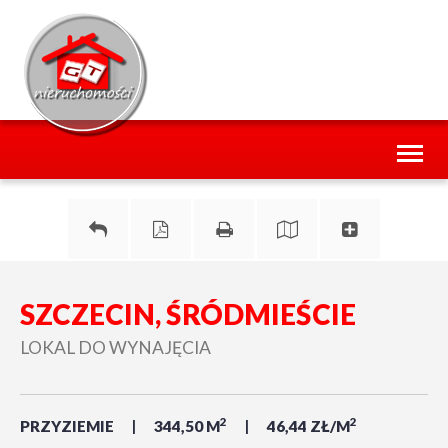
Toggl
naviga
SZCZECIN, ŚRÓDMIEŚCIE
LOKAL DO WYNAJĘCIA
2
2
PRZYZIEMIE
344,50 M
46,44 ZŁ/M