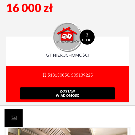
16 000 zł
3
OFERT
GT NIERUCHOMOŚCI
513130850, 505139225
ZOSTAW
WIADOMOŚĆ