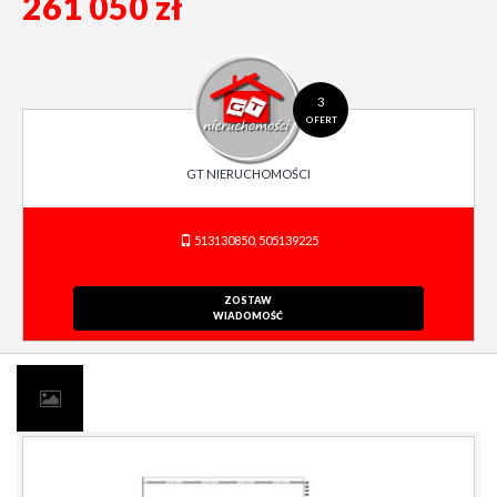
261 050 zł
3
OFERT
GT NIERUCHOMOŚCI
513130850, 505139225
ZOSTAW
WIADOMOŚĆ