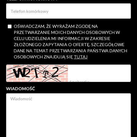
OŚWIADCZAM, ŻE WYRAŻAM ZGODĘ NA
PRZETWARZANIE MOICH DANYCH OSOBOWYCH W
CELU UDZIELENIA MI INFORMACJI W ZAKRESIE
ZŁOŻONEGO ZAPYTANIA O OFERTĘ. SZCZEGÓŁOWE
DANE NA TEMAT PRZETWARZANIA PAŃSTWA DANYCH
OSOBOWYCH ZNAJDUJĄ SIĘ
TUTAJ
WIADOMOŚĆ