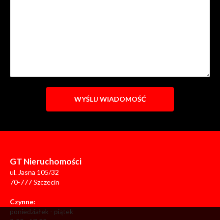
GT Nieruchomości
ul. Jasna 105/32
70-777 Szczecin
Czynne:
poniedziałek - piątek