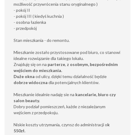
możliwość przywrócenia stanu oryginalnego )
- pokój II
- pokój III ( kiedyś kuchnia )
- osobna łazienka
- przedpokój
Stan mieszkania - do remontu.
Mieszkanie zostało przystosowane pod biuro, co stanowi
idealne rozwiązanie dla takiego lokalu.
Znajduję się on na
parterze
,
z osobnym, bezpośrednim
wejściem do mieszkania.
Duże okna
od ulicy, dzięki temu działalność będzie
dobrze widoczna
dla potencjalnych klientów.
Mieszkanie idealnie nadaję sie na
kancelarie, biuro czy
salon beauty.
Dobry podział pomieszczeń, każde z niezależanym
wejściem z przedpokoju.
Niskie koszty utrzymania, czynsz do administracji o
k
550zł.