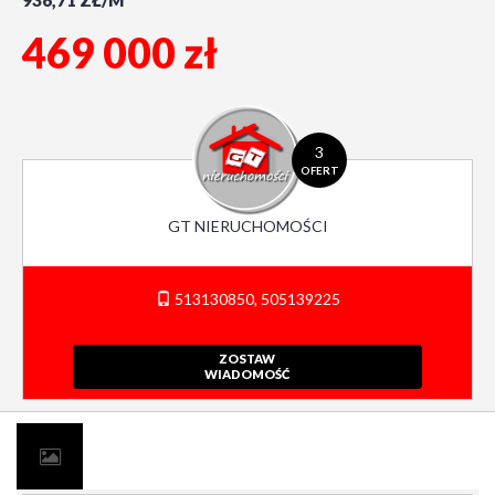
936,71 ZŁ/M
469 000 zł
3
OFERT
GT NIERUCHOMOŚCI
513130850, 505139225
ZOSTAW
WIADOMOŚĆ