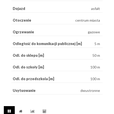
Dojazd
asfalt
Otoczenie
centrum miasta
Ogrzewanie
gazowe
Odległość do komunikacji publicznej [m]
5 m
Odl. do sklepu [m]
50 m
Odl. do szkoły [m]
100 m
Odl. do przedszkola [m]
100 m
Usytuowanie
dwustronne