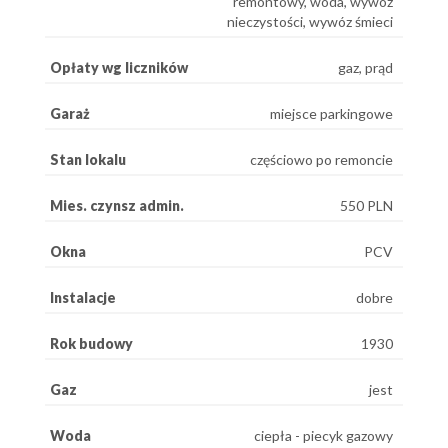
remontowy, woda, wywóz
nieczystości, wywóz śmieci
Opłaty wg liczników
gaz, prąd
Garaż
miejsce parkingowe
Stan lokalu
częściowo po remoncie
Mies. czynsz admin.
550 PLN
Okna
PCV
Instalacje
dobre
Rok budowy
1930
Gaz
jest
Woda
ciepła - piecyk gazowy