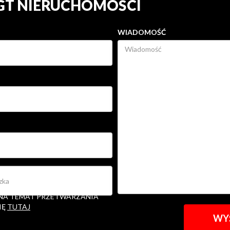
 GT NIERUCHOMOŚCI
WIADOMOŚĆ
ETWARZANIE MOICH DANYCH
ACJI W ZAKRESIE ZŁOŻONEGO
 NA TEMAT PRZETWARZANIA
IĘ
TUTAJ