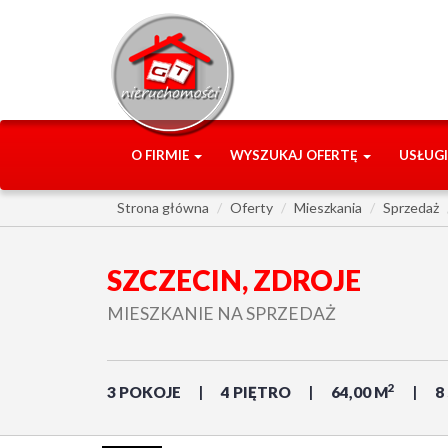
O FIRMIE
WYSZUKAJ OFERTĘ
USŁUG
Strona główna
Oferty
Mieszkania
Sprzedaż
SZCZECIN, ZDROJE
MIESZKANIE NA SPRZEDAŻ
2
3 POKOJE
4 PIĘTRO
64,00 M
8