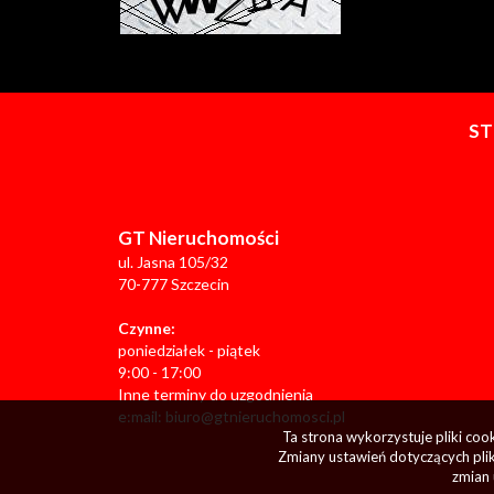
S
GT Nieruchomości
ul. Jasna 105/32
70-777 Szczecin
Czynne:
poniedziałek - piątek
9:00 - 17:00
Inne terminy do uzgodnienia
e:mail:
biuro@gtnieruchomosci.pl
Ta strona wykorzystuje pliki co
Zmiany ustawień dotyczących plik
zmian 