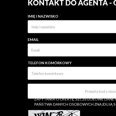
KONTAKT DO AGENTA -
IMIĘ I NAZWISKO
EMAIL
TELEFON KOMÓRKOWY
OŚWIADCZAM, ŻE WYRAŻAM ZGODĘ NA PRZ
OSOBOWYCH W CELU UDZIELENIA MI INFORM
ZAPYTANIA O OFERTĘ. SZCZEGÓŁOWE DANE
PAŃSTWA DANYCH OSOBOWYCH ZNAJDUJĄ S