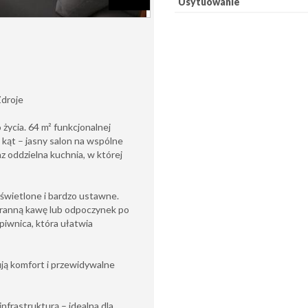
Usytuowanie
Zdroje
ycia. 64 m² funkcjonalnej
 kąt – jasny salon na wspólne
z oddzielna kuchnia, w której
doświetlone i bardzo ustawne.
poranną kawę lub odpoczynek po
piwnica, która ułatwia
ują komfort i przewidywalne
infrastrukturą – idealna dla