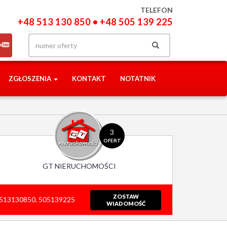
TELEFON
+48 513 130 850 • +48 505 139 225
ZGŁOSZENIA
KONTAKT
NOTATNIK
3
OFERT
GT NIERUCHOMOŚCI
ZOSTAW
513130850, 505139225
WIADOMOŚĆ