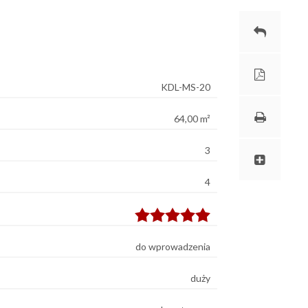
KDL-MS-20
64,00 m²
3
4
do wprowadzenia
duży