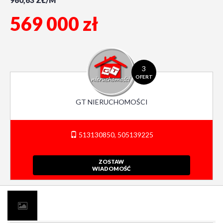
960,63 ZŁ/M
569 000 zł
3
OFERT
GT NIERUCHOMOŚCI
513130850, 505139225
ZOSTAW
WIADOMOŚĆ