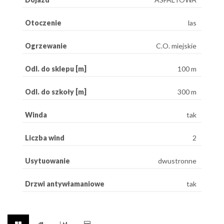
Otoczenie
las
Ogrzewanie
C.O. miejskie
Odl. do sklepu [m]
100 m
Odl. do szkoły [m]
300 m
Winda
tak
Liczba wind
2
Usytuowanie
dwustronne
Drzwi antywłamaniowe
tak