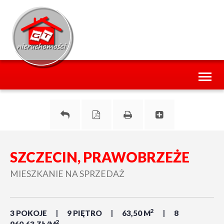
Toggl
naviga
SZCZECIN, PRAWOBRZEŻE
MIESZKANIE NA SPRZEDAŻ
2
3 POKOJE
9 PIĘTRO
63,50 M
8
2