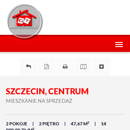
Toggl
naviga
SZCZECIN, CENTRUM
MIESZKANIE NA SPRZEDAŻ
2
2 POKOJE
2 PIĘTRO
47,67 M
14
2