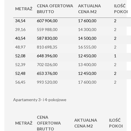
CENA OFERTOWA
AKTUALNA
ILOŚĆ
METRAŻ
BRUTTO
CENA M2
POKOI
34,54
607 904,00
17 600,00
2
39,16
559 988,00
14 300,00
2
40,54
587 830,00
14 500,00
2
48,97
810 698,35
16 555,00
2
52,08
648 396,00
12 450,00
1
52,39
702 026,00
13 400,00
2
52,48
653 376,00
12 450,00
2
56,45
993 520,00
17 600,00
2
Apartamenty 3- i 4-pokojowe
CENA
AKTUALNA
ILOŚĆ
METRAŻ
OFERTOWA
CENA M2
POKOI
BRUTTO