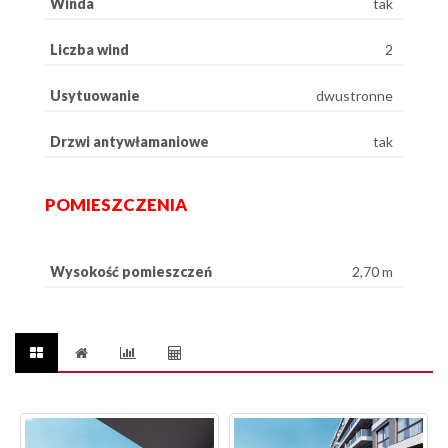
Winda
tak
Liczba wind
2
Usytuowanie
dwustronne
Drzwi antywłamaniowe
tak
POMIESZCZENIA
Wysokość pomieszczeń
2,70 m