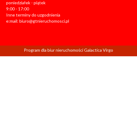
poniedziałek - piątek
9:00 - 17:00
Inne terminy do uzgodnienia
e:mail:
biuro@gtnieruchomosci.pl
Program dla biur nieruchomości
Galactica Virgo