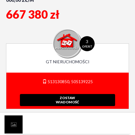
000,00 ZŁ/M
667 380 zł
3
OFERT
GT NIERUCHOMOŚCI
513130850, 505139225
ZOSTAW
WIADOMOŚĆ