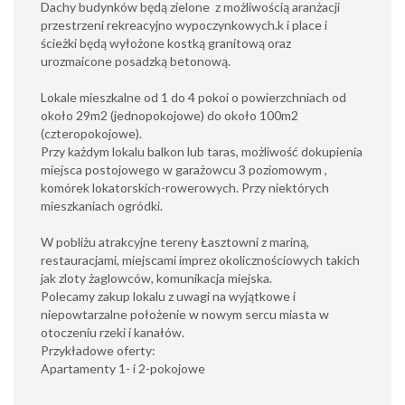
Dachy budynków będą zielone z możliwością aranżacji
przestrzeni rekreacyjno wypoczynkowych.k i place i
ścieżki będą wyłożone kostką granitową oraz
urozmaicone posadzką betonową.
Lokale mieszkalne od 1 do 4 pokoi o powierzchniach od
około 29m2 (jednopokojowe) do około 100m2
(czteropokojowe).
Przy każdym lokalu balkon lub taras, możliwość dokupienia
miejsca postojowego w garażowcu 3 poziomowym ,
komórek lokatorskich-rowerowych. Przy niektórych
mieszkaniach ogródki.
W pobliżu atrakcyjne tereny Łasztowni z mariną,
restauracjami, miejscami imprez okolicznościowych takich
jak zloty żaglowców, komunikacja miejska.
Polecamy zakup lokalu z uwagi na wyjątkowe i
niepowtarzalne położenie w nowym sercu miasta w
otoczeniu rzeki i kanałów.
Przykładowe oferty:
Apartamenty 1- i 2-pokojowe