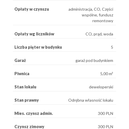
Opłaty w czynszu
administracja, CO, Części
wspólne, fundusz
remontowy
Opłaty wg liczników
CO, prąd, woda
Liczba pięter w budynku
5
Garaż
garaż pod budynkiem
Piwnica
5,00 m²
Stan lokalu
deweloperski
Stan prawny
Odrębna własność lokalu
Mies. czynsz admin.
300 PLN
Czynsz zimowy
300 PLN