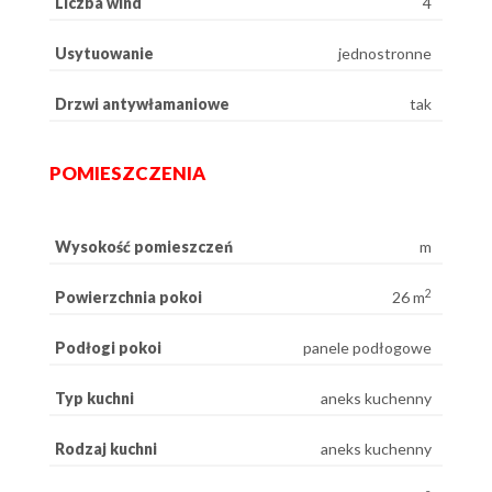
Liczba wind
4
Usytuowanie
jednostronne
Drzwi antywłamaniowe
tak
POMIESZCZENIA
Wysokość pomieszczeń
m
2
Powierzchnia pokoi
26 m
Podłogi pokoi
panele podłogowe
Typ kuchni
aneks kuchenny
Rodzaj kuchni
aneks kuchenny