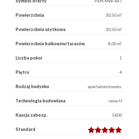
Symbol oferty
PKN-MW-847
Powierzchnia
30,50 m²
Powierzchnia użytkowa
30,50 m²
Powierzchnia balkonów/tarasów
8,00 m²
Liczba pokoi
1
Piętro
4
Rodzaj budynku
apartamentowiec
Technologia budowlana
rama H
Kaucja zabezp.
5600
Standard