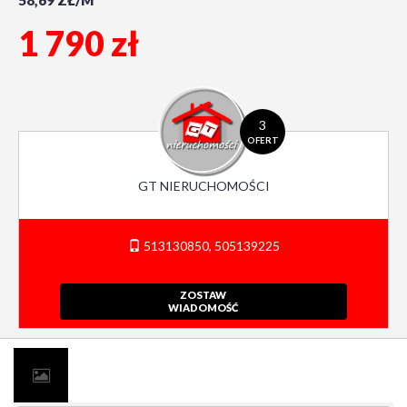
58,69 ZŁ/M
1 790 zł
3
OFERT
GT NIERUCHOMOŚCI
513130850, 505139225
ZOSTAW
WIADOMOŚĆ