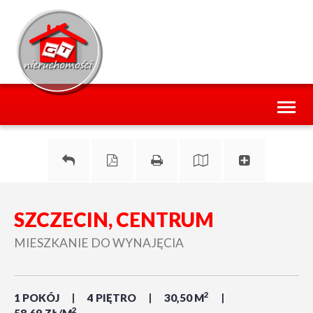
Toggl
naviga
SZCZECIN, CENTRUM
MIESZKANIE DO WYNAJĘCIA
2
1 POKÓJ
4 PIĘTRO
30,50 M
2