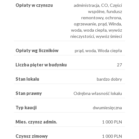
Opłaty w czynszu
administracja, CO, Części
wspólne, fundusz
remontowy, ochrona,
ogrzewanie, prąd, Winda,
woda, woda ciepła, wywóz
nieczystości, wywóz śmieci
Opłaty wg liczników
prąd, woda, Woda ciepła
Liczba pięter w budynku
27
Stan lokalu
bardzo dobry
Stan prawny
Odrębna własność lokalu
Typ kaucji
dwumiesięczna
Mies. czynsz admin.
1 000 PLN
Czynsz zimowy
1 000 PLN