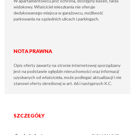
W apartamentowcu jest ochrona, dostępny basen, taras
widokowy. Właściciel mieszkania nie oferuje
dedykowanego miejsca w garażowcu, możliwość
parkowania na sąsiednich ulicach i parkingach.
NOTA PRAWNA
Opis oferty zawarty na stronie internetowej sporządzany
jest na podstawie oględzin nieruchomości oraz informacji
uzyskanych od właściciela, może podlegać aktualizacji i nie
stanowi oferty określonej w art. 66 i następnych K.C.
SZCZEGÓŁY