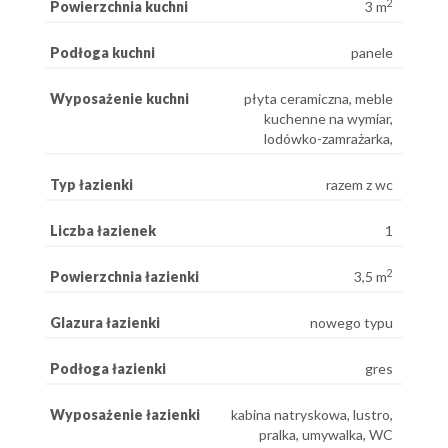
2
Powierzchnia kuchni
3 m
Podłoga kuchni
panele
Wyposażenie kuchni
płyta ceramiczna, meble
kuchenne na wymiar,
lodówko-zamrażarka,
Typ łazienki
razem z wc
Liczba łazienek
1
2
Powierzchnia łazienki
3,5 m
Glazura łazienki
nowego typu
Podłoga łazienki
gres
Wyposażenie łazienki
kabina natryskowa, lustro,
pralka, umywalka, WC