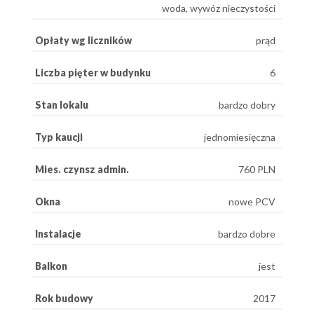
woda, wywóz nieczystości
Opłaty wg liczników
prąd
Liczba pięter w budynku
6
Stan lokalu
bardzo dobry
Typ kaucji
jednomiesięczna
Mies. czynsz admin.
760 PLN
Okna
nowe PCV
Instalacje
bardzo dobre
Balkon
jest
Rok budowy
2017