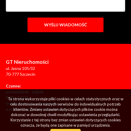
GT Nieruchomości
ul. Jasna 105/32
70-777 Szczecin
Czynne:
poniedziałek - piątek
9:00 - 17:00
Ta strona wykorzystuje pliki cookies w celach statystycznych oraz w
Inne terminy do uzgodnienia
celu dostosowania naszych serwisów do indywidualnych potrzeb
e:mail:
biuro@gtnieruchomosci.pl
klientów. Zmiany ustawień dotyczących plików cookie można
dokonać w dowolnej chwili modyfikując ustawienia przeglądarki.
Korzystanie z tej strony bez zmian ustawień dotyczących cookies
oznacza, że będą one zapisane w pamięci urządzenia.