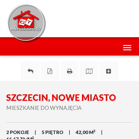
Toggl
naviga
SZCZECIN, NOWE MIASTO
MIESZKANIE DO WYNAJĘCIA
2
2 POKOJE
5 PIĘTRO
42,00 M
2