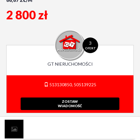
66,67 ZŁ/M
2 800 zł
3
OFERT
GT NIERUCHOMOŚCI
513130850, 505139225
ZOSTAW
WIADOMOŚĆ