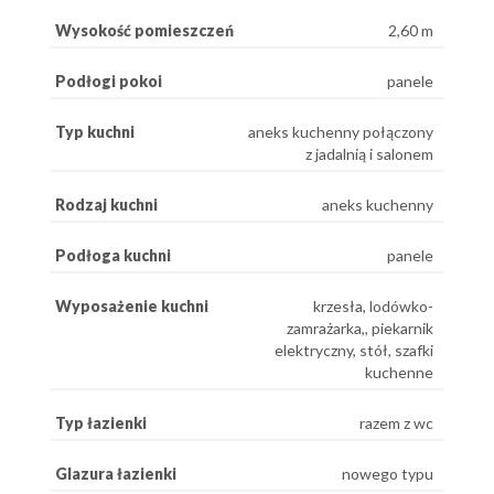
Wysokość pomieszczeń
2,60 m
Podłogi pokoi
panele
Typ kuchni
aneks kuchenny połączony
z jadalnią i salonem
Rodzaj kuchni
aneks kuchenny
Podłoga kuchni
panele
Wyposażenie kuchni
krzesła, lodówko-
zamrażarka,, piekarnik
elektryczny, stół, szafki
kuchenne
Typ łazienki
razem z wc
Glazura łazienki
nowego typu