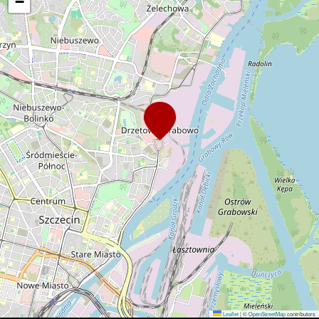
−
Leaflet
|
©
OpenStreetMap
contributors