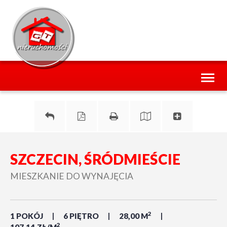
Toggl
naviga
SZCZECIN, ŚRÓDMIEŚCIE
MIESZKANIE DO WYNAJĘCIA
2
1 POKÓJ
6 PIĘTRO
28,00 M
2