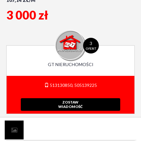
107,14 ZŁ/M
3 000 zł
3
OFERT
GT NIERUCHOMOŚCI
513130850, 505139225
ZOSTAW
WIADOMOŚĆ