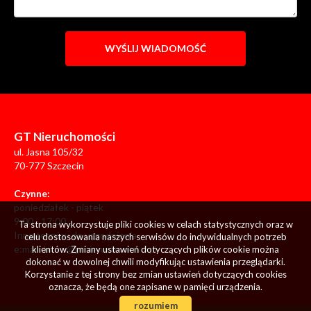
GT Nieruchomości
ul. Jasna 105/32
70-777 Szczecin
Czynne:
poniedziałek - piątek
9:00 - 17:00
Ta strona wykorzystuje pliki cookies w celach statystycznych oraz w
Inne terminy do uzgodnienia
celu dostosowania naszych serwisów do indywidualnych potrzeb
e:mail:
biuro@gtnieruchomosci.pl
klientów. Zmiany ustawień dotyczących plików cookie można
dokonać w dowolnej chwili modyfikując ustawienia przeglądarki.
Korzystanie z tej strony bez zmian ustawień dotyczących cookies
oznacza, że będą one zapisane w pamięci urządzenia.
rozumiem