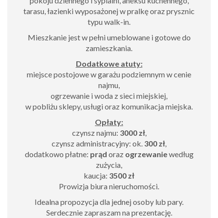
pokoju dziennego i sypialni, aneksu kuchennego,
tarasu, łazienki wyposażonej w pralkę oraz prysznic
typu walk-in.
Mieszkanie jest w pełni umeblowane i gotowe do
zamieszkania.
Dodatkowe atuty:
miejsce postojowe w garażu podziemnym w cenie
najmu,
ogrzewanie i woda z sieci miejskiej,
w pobliżu sklepy, usługi oraz komunikacja miejska.
Opłaty:
czynsz najmu:
3000 zł
,
czynsz administracyjny: ok.
300 zł
,
dodatkowo płatne:
prąd
oraz
ogrzewanie
według
zużycia,
kaucja:
3500 zł
Prowizja biura nieruchomości.
Idealna propozycja dla jednej osoby lub pary.
Serdecznie zapraszam na prezentację.