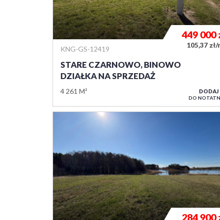
449 000
105,37 zł
KNG-GS-12419
STARE CZARNOWO, BINOWO
DZIAŁKA NA SPRZEDAŻ
4 261 M²
DODAJ
DO NOTATN
284 900