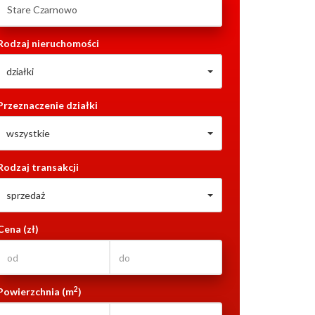
Rodzaj nieruchomości
działki
Przeznaczenie działki
wszystkie
Rodzaj transakcji
sprzedaż
Cena (zł)
2
Powierzchnia (m
)