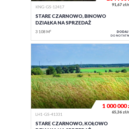
91,67 zł
KNG-GS-12417
STARE CZARNOWO, BINOWO
DZIAŁKA NA SPRZEDAŻ
3 108 M²
DODAJ
DO NOTATN
1 000 000
65,36 zł
LH1-GS-41331
STARE CZARNOWO, KOŁOWO