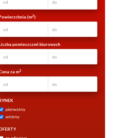
2
Powierzchnia (m
)
Liczba pomieszczeń biurowych
2
Cena za m
RYNEK
pierwotny
wtórny
OFERTY
ze zdjęciem