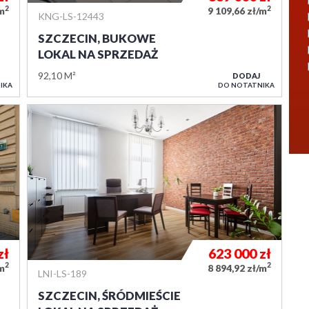
2
2
/m
9 109,66 zł/m
KNG-LS-12443
SZCZECIN, BUKOWE
LOKAL NA SPRZEDAŻ
92,10 M²
DODAJ
IKA
DO NOTATNIKA
zł
623 000
zł
2
2
/m
8 894,92 zł/m
LNI-LS-189
SZCZECIN, ŚRÓDMIEŚCIE