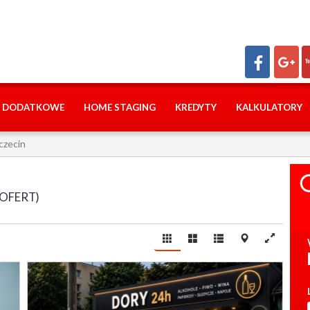
I DODATKOWE
HOME STAGING
KREDYTY
KALKULATORY
czecin
 OFERT