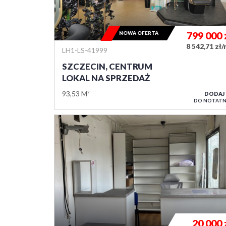
NOWA OFERTA
799 000
8 542,71 zł
LH1-LS-41999
SZCZECIN, CENTRUM
LOKAL NA SPRZEDAŻ
93,53 M²
DODAJ
DO NOTATN
20 000