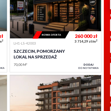
zł
NOWA OFERTA
260 000
zł
2
2
/m
3 714,29 zł/m
LH1-LS-42003
SZCZECIN, POMORZANY
LOKAL NA SPRZEDAŻ
70,00 M²
DODAJ
IKA
DO NOTATNIKA