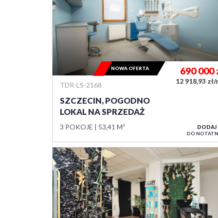
NOWA OFERTA
690 000
12 918,93 zł
TDR-LS-2168
SZCZECIN, POGODNO
LOKAL NA SPRZEDAŻ
3 POKOJE
53,41 M²
DODAJ
DO NOTATN