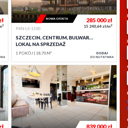
zł
NOWA OFERTA
285 000
zł
2
2
/m
15 240,64 zł/m
PKN-LS-1100
SZCZECIN, CENTRUM, BULWAR…
LOKAL NA SPRZEDAŻ
1 POKÓJ
18,70 M²
DODAJ
IKA
DO NOTATNIKA
zł
839 000
zł