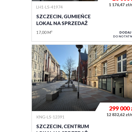
1 176,47 zł
LH1-LS-41974
SZCZECIN, GUMIEŃCE
LOKAL NA SPRZEDAŻ
17,00 M²
DODAJ
DO NOTATN
299 000
12 832,62 zł
KNG-LS-12391
SZCZECIN, CENTRUM