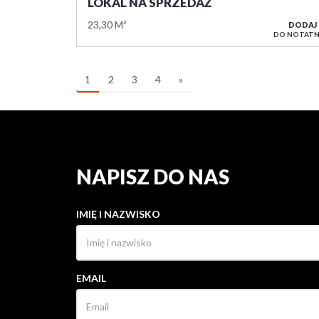
LOKAL NA SPRZEDAŻ
23,30 M²
DODAJ
DO NOTATN
1
2
3
4
»
NAPISZ DO NAS
IMIĘ I NAZWISKO
EMAIL