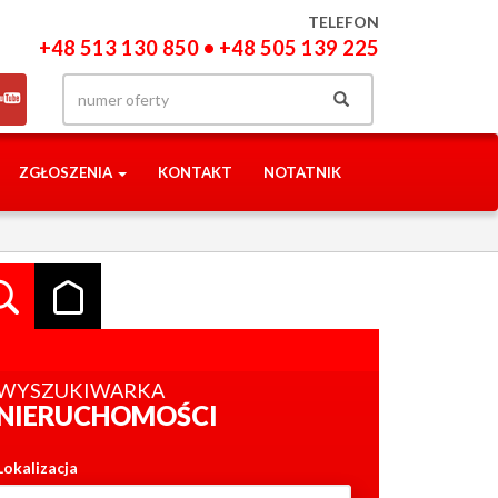
TELEFON
+48 513 130 850 • +48 505 139 225
ZGŁOSZENIA
KONTAKT
NOTATNIK
WYSZUKIWARKA
NIERUCHOMOŚCI
Lokalizacja