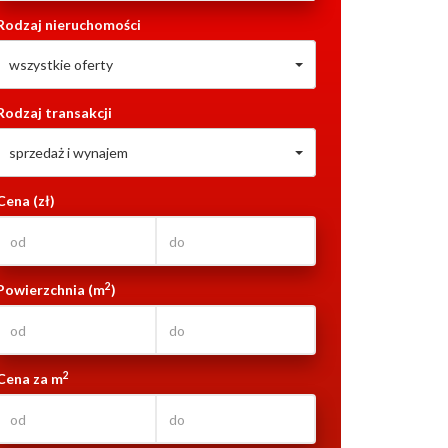
Rodzaj nieruchomości
wszystkie oferty
Rodzaj transakcji
sprzedaż i wynajem
Cena (zł)
2
Powierzchnia (m
)
2
Cena za m