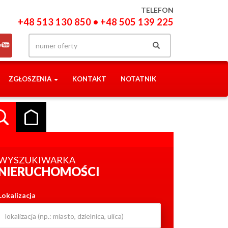
TELEFON
+48 513 130 850 • +48 505 139 225
ZGŁOSZENIA
KONTAKT
NOTATNIK
WYSZUKIWARKA
NIERUCHOMOŚCI
Lokalizacja