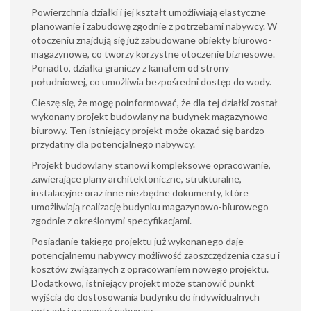
Powierzchnia działki i jej kształt umożliwiają elastyczne
planowanie i zabudowę zgodnie z potrzebami nabywcy. W
otoczeniu znajdują się już zabudowane obiekty biurowo-
magazynowe, co tworzy korzystne otoczenie biznesowe.
Ponadto, działka graniczy z kanałem od strony
południowej, co umożliwia bezpośredni dostęp do wody.
Cieszę się, że mogę poinformować, że dla tej działki został
wykonany projekt budowlany na budynek magazynowo-
biurowy. Ten istniejący projekt może okazać się bardzo
przydatny dla potencjalnego nabywcy.
Projekt budowlany stanowi kompleksowe opracowanie,
zawierające plany architektoniczne, strukturalne,
instalacyjne oraz inne niezbędne dokumenty, które
umożliwiają realizację budynku magazynowo-biurowego
zgodnie z określonymi specyfikacjami.
Posiadanie takiego projektu już wykonanego daje
potencjalnemu nabywcy możliwość zaoszczędzenia czasu i
kosztów związanych z opracowaniem nowego projektu.
Dodatkowo, istniejący projekt może stanowić punkt
wyjścia do dostosowania budynku do indywidualnych
potrzeb i wymagań nabywcy.