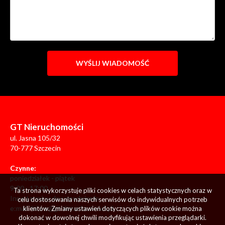
GT Nieruchomości
ul. Jasna 105/32
70-777 Szczecin
Czynne:
poniedziałek - piątek
9:00 - 17:00
Ta strona wykorzystuje pliki cookies w celach statystycznych oraz w
Inne terminy do uzgodnienia
celu dostosowania naszych serwisów do indywidualnych potrzeb
e:mail:
biuro@gtnieruchomosci.pl
klientów. Zmiany ustawień dotyczących plików cookie można
dokonać w dowolnej chwili modyfikując ustawienia przeglądarki.