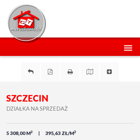
Toggl
naviga
SZCZECIN
DZIAŁKA NA SPRZEDAŻ
2
2
5 308,00 M
395,63 ZŁ/M