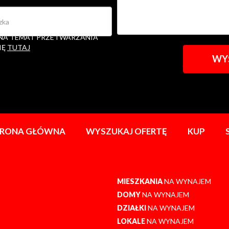
ETWARZANIE MOICH DANYCH
ACJI W ZAKRESIE ZŁOŻONEGO
 NA TEMAT PRZETWARZANIA
IĘ
TUTAJ
TRONA GŁÓWNA
WYSZUKAJ OFERTĘ
KUP
MIESZKANIA
NA WYNAJEM
DOMY
NA WYNAJEM
DZIAŁKI
NA WYNAJEM
LOKALE
NA WYNAJEM