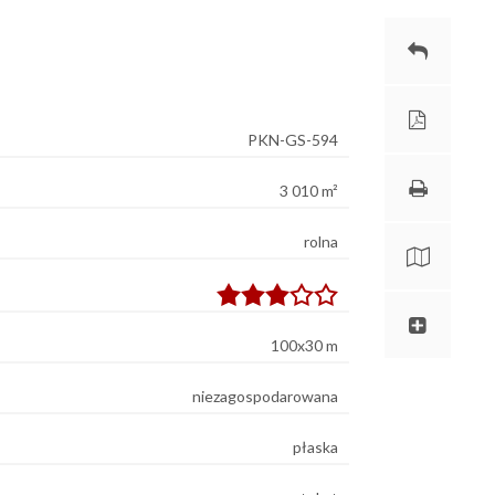
PKN-GS-594
3 010 m²
rolna
100x30 m
niezagospodarowana
płaska