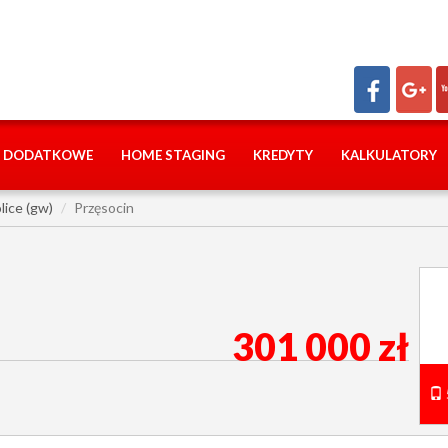
I DODATKOWE
HOME STAGING
KREDYTY
KALKULATORY
lice (gw)
Przęsocin
301 000 zł