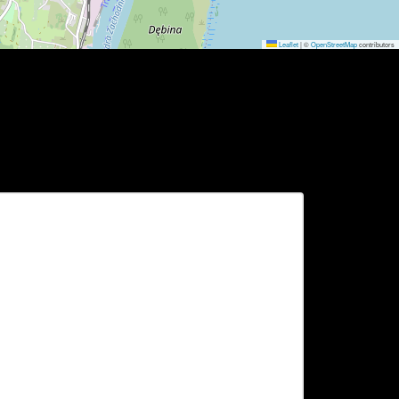
Leaflet
|
©
OpenStreetMap
contributors