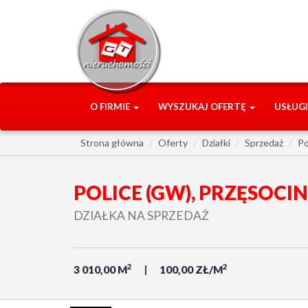
O FIRMIE
WYSZUKAJ OFERTĘ
USŁUG
Strona główna
Oferty
Działki
Sprzedaż
Po
POLICE (GW), PRZĘSOCIN
DZIAŁKA NA SPRZEDAŻ
2
2
3 010,00 M
100,00 ZŁ/M