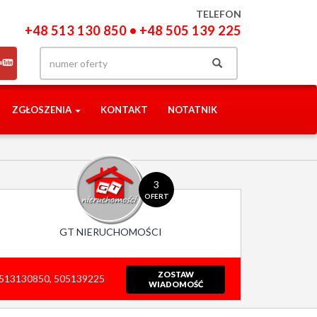
TELEFON
+48 513 130 850 • +48 505 139 225
ZGŁOSZENIA
KONTAKT
NOTATNIK
3
OFERT
GT NIERUCHOMOŚCI
ZOSTAW
513130850, 505139225
WIADOMOŚĆ