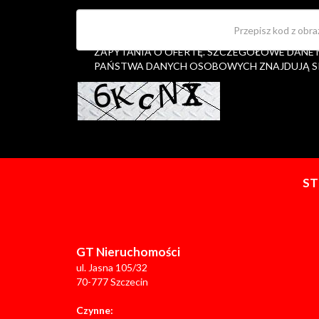
OŚWIADCZAM, ŻE WYRAŻAM ZGODĘ NA PRZ
OSOBOWYCH W CELU UDZIELENIA MI INFORM
ZAPYTANIA O OFERTĘ. SZCZEGÓŁOWE DANE
PAŃSTWA DANYCH OSOBOWYCH ZNAJDUJĄ S
S
GT Nieruchomości
ul. Jasna 105/32
70-777 Szczecin
Czynne: