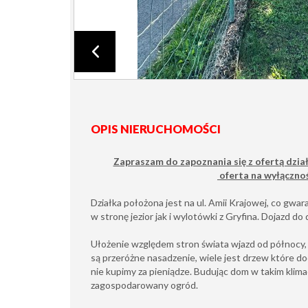
OPIS NIERUCHOMOŚCI
Zapraszam do zapoznania się z ofertą dział
oferta na wyłączno
Działka położona jest na ul. Amii Krajowej, co gw
w stronę jezior jak i wylotówki z Gryfina. Dojazd do 
Ułożenie względem stron świata wjazd od północy, 
są przeróżne nasadzenie, wiele jest drzew które d
nie kupimy za pieniądze. Budując dom w takim klima
zagospodarowany ogród.