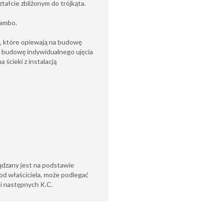
tałcie zbliżonym do trójkąta.
szambo.
, które opiewają na budowę
 budowę indywidualnego ujęcia
ścieki z instalacją
ądzany jest na podstawie
od właściciela, może podlegać
6 i następnych K.C.