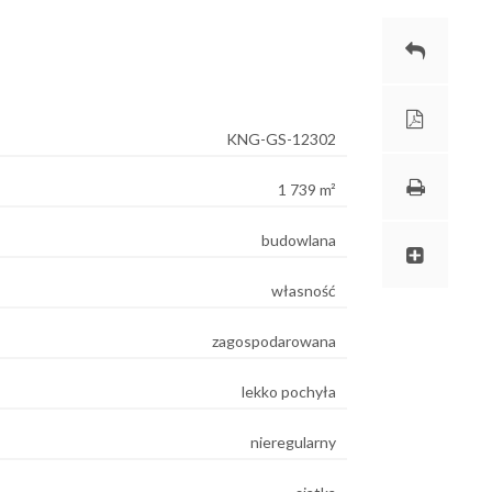
KNG-GS-12302
1 739 m²
budowlana
własność
zagospodarowana
lekko pochyła
nieregularny