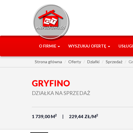
O FIRMIE
WYSZUKAJ OFERTĘ
USŁUG
Strona główna
Oferty
Działki
Sprzedaż
Gr
GRYFINO
DZIAŁKA NA SPRZEDAŻ
2
2
1 739,00 M
229,44 ZŁ/M