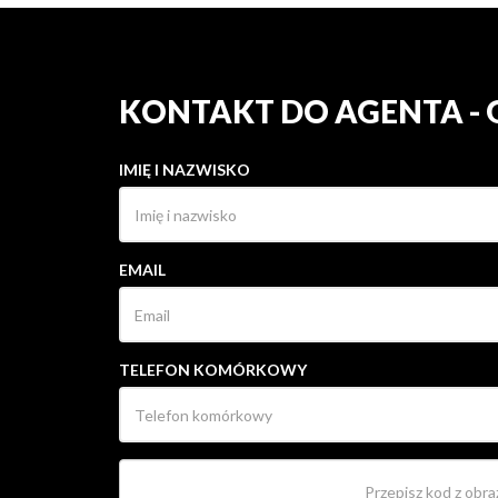
KONTAKT DO AGENTA -
IMIĘ I NAZWISKO
EMAIL
TELEFON KOMÓRKOWY
OŚWIADCZAM, ŻE WYRAŻAM ZGODĘ NA PRZ