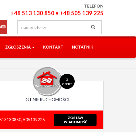
TELEFON
+48 513 130 850 • +48 505 139 225
ZGŁOSZENIA
KONTAKT
NOTATNIK
3
OFERT
GT NIERUCHOMOŚCI
ZOSTAW
513130850, 505139225
WIADOMOŚĆ