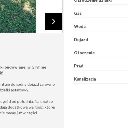
Ogrodzenie działki
Gaz
Woda
Dojazd
Otoczenie
Prąd
ki budowlanej w Gryfinie
ść
Kanalizacja
arantuje dogodny dojazd zarówno
działki asfaltowy.
ogród od południa. Na działce
odają dodatkową wartość, której
cie mamy już w części