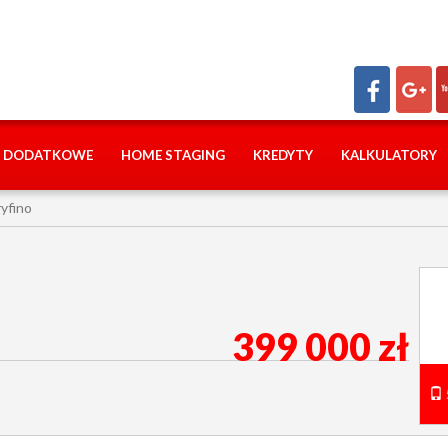
I DODATKOWE
HOME STAGING
KREDYTY
KALKULATORY
yfino
399 000 zł