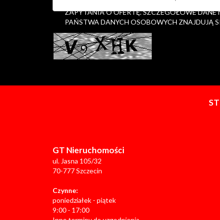
OSOBOWYCH W CELU UDZIELENIA MI INFORM
ZAPYTANIA O OFERTĘ. SZCZEGÓŁOWE DANE
PAŃSTWA DANYCH OSOBOWYCH ZNAJDUJĄ S
S
GT Nieruchomości
ul. Jasna 105/32
70-777 Szczecin
Czynne:
poniedziałek - piątek
9:00 - 17:00
Inne terminy do uzgodnienia