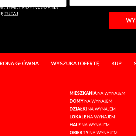
ACJI W ZAKRESIE ZŁOŻONEGO
 NA TEMAT PRZETWARZANIA
IĘ
TUTAJ
TRONA GŁÓWNA
WYSZUKAJ OFERTĘ
KUP
MIESZKANIA
NA WYNAJEM
DOMY
NA WYNAJEM
DZIAŁKI
NA WYNAJEM
LOKALE
NA WYNAJEM
HALE
NA WYNAJEM
OBIEKTY
NA WYNAJEM