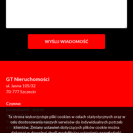
GT Nieruchomości
ul. Jasna 105/32
70-777 Szczecin
Czynne:
poniedziałek - piątek
9:00 - 17:00
Ta strona wykorzystuje pliki cookies w celach statystycznych oraz w
Inne terminy do uzgodnienia
celu dostosowania naszych serwisów do indywidualnych potrzeb
e:mail:
biuro@gtnieruchomosci.pl
klientów. Zmiany ustawień dotyczących plików cookie można
dokonać w dowolnej chwili modyfikując ustawienia przeglądarki.