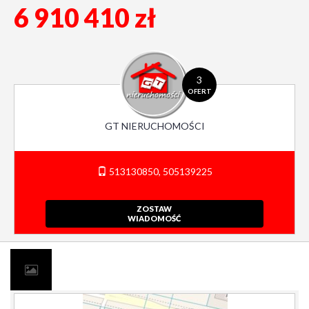
6 910 410 zł
3
OFERT
GT NIERUCHOMOŚCI
513130850, 505139225
ZOSTAW
WIADOMOŚĆ