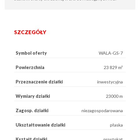
SZCZEGÓŁY
Symbol oferty
WALA-GS-7
Powierzchnia
23 829 m²
Przeznaczenie działki
inwestycyjna
Wymiary działki
23000 m
Zagosp. działki
niezagospodarowana
Ukształtowanie działki
płaska
Kształt działki
prostokąt