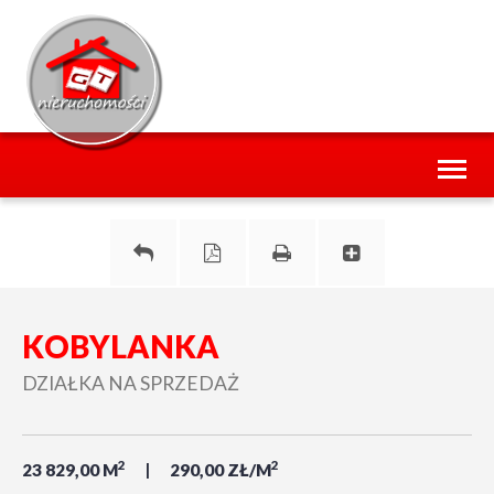
Toggl
naviga
KOBYLANKA
DZIAŁKA NA SPRZEDAŻ
2
2
23 829,00 M
290,00 ZŁ/M