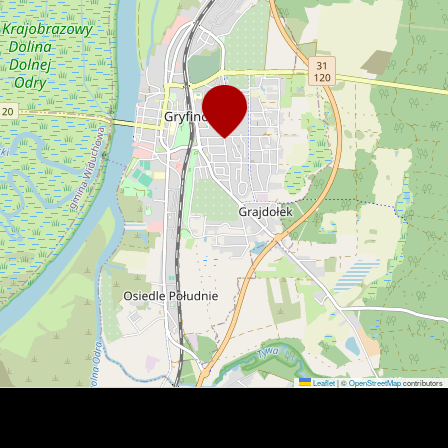
Leaflet
|
©
OpenStreetMap
contributors