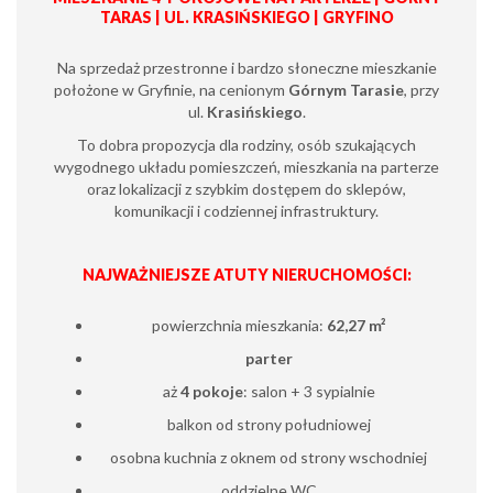
TARAS | UL. KRASIŃSKIEGO | GRYFINO
Na sprzedaż przestronne i bardzo słoneczne mieszkanie
położone w Gryfinie, na cenionym
Górnym Tarasie
, przy
ul.
Krasińskiego
.
To dobra propozycja dla rodziny, osób szukających
wygodnego układu pomieszczeń, mieszkania na parterze
oraz lokalizacji z szybkim dostępem do sklepów,
komunikacji i codziennej infrastruktury.
NAJWAŻNIEJSZE ATUTY NIERUCHOMOŚCI:
powierzchnia mieszkania:
62,27 m²
parter
aż
4 pokoje
: salon + 3 sypialnie
balkon od strony południowej
osobna kuchnia z oknem od strony wschodniej
oddzielne WC