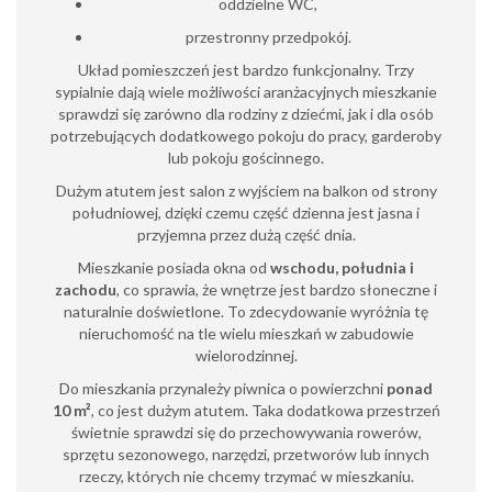
oddzielne WC,
przestronny przedpokój.
Układ pomieszczeń jest bardzo funkcjonalny. Trzy
sypialnie dają wiele możliwości aranżacyjnych mieszkanie
sprawdzi się zarówno dla rodziny z dziećmi, jak i dla osób
potrzebujących dodatkowego pokoju do pracy, garderoby
lub pokoju gościnnego.
Dużym atutem jest salon z wyjściem na balkon od strony
południowej, dzięki czemu część dzienna jest jasna i
przyjemna przez dużą część dnia.
Mieszkanie posiada okna od
wschodu, południa i
zachodu
, co sprawia, że wnętrze jest bardzo słoneczne i
naturalnie doświetlone. To zdecydowanie wyróżnia tę
nieruchomość na tle wielu mieszkań w zabudowie
wielorodzinnej.
Do mieszkania przynależy piwnica o powierzchni
ponad
10 m²
, co jest dużym atutem. Taka dodatkowa przestrzeń
świetnie sprawdzi się do przechowywania rowerów,
sprzętu sezonowego, narzędzi, przetworów lub innych
rzeczy, których nie chcemy trzymać w mieszkaniu.