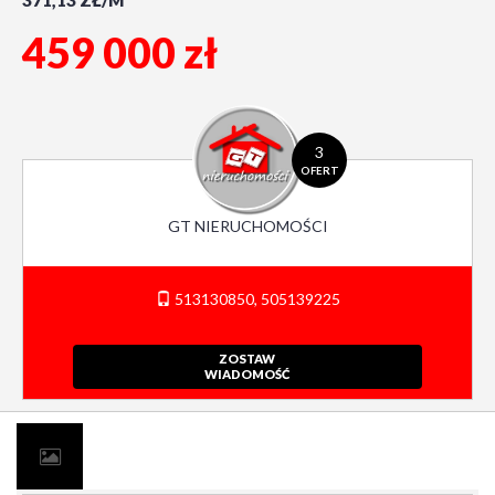
371,13 ZŁ/M
459 000 zł
3
OFERT
GT NIERUCHOMOŚCI
513130850, 505139225
ZOSTAW
WIADOMOŚĆ