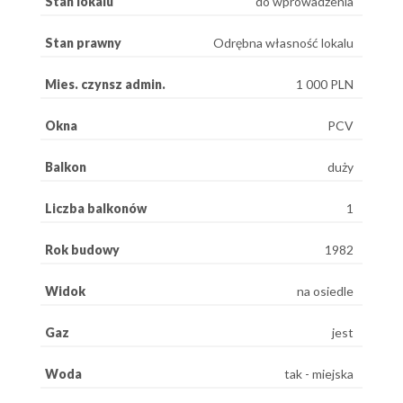
Stan lokalu
do wprowadzenia
Stan prawny
Odrębna własność lokalu
Mies. czynsz admin.
1 000 PLN
Okna
PCV
Balkon
duży
Liczba balkonów
1
Rok budowy
1982
Widok
na osiedle
Gaz
jest
Woda
tak - miejska