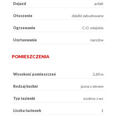
Dojazd
asfalt
Otoczenie
działki zabudowane
Ogrzewanie
C.O. miejskie
Usytuowanie
narożne
POMIESZCZENIA
Wysokość pomieszczeń
2,60 m
Rodzaj kuchni
jasna z oknem
Typ łazienki
osobno z wc
Liczba łazienek
1