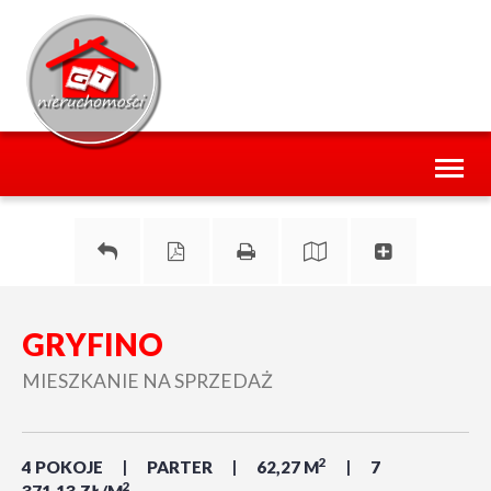
Toggl
naviga
GRYFINO
MIESZKANIE NA SPRZEDAŻ
2
4 POKOJE
PARTER
62,27 M
7
2