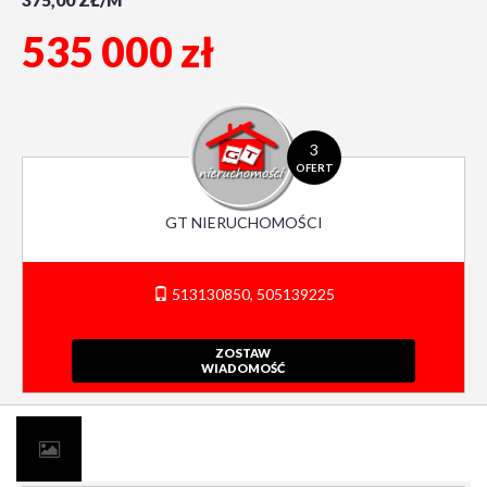
375,00 ZŁ/M
535 000 zł
3
OFERT
GT NIERUCHOMOŚCI
513130850, 505139225
ZOSTAW
WIADOMOŚĆ