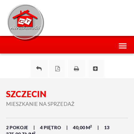
Toggl
naviga
SZCZECIN
MIESZKANIE NA SPRZEDAŻ
2
2 POKOJE
4 PIĘTRO
40,00 M
13
2