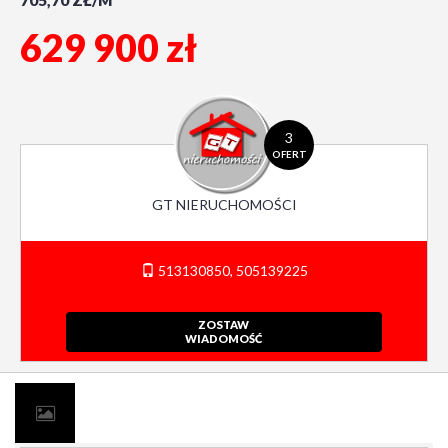
705,70 ZŁ/M
629 900 zł
3
OFERT
GT NIERUCHOMOŚCI
513130850, 505139225
ZOSTAW
WIADOMOŚĆ