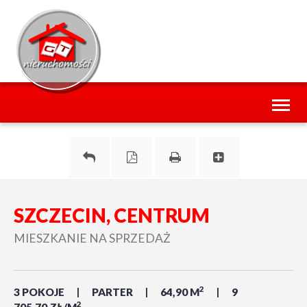
Toggl
naviga
SZCZECIN, CENTRUM
MIESZKANIE NA SPRZEDAŻ
2
3 POKOJE
PARTER
64,90 M
9
2