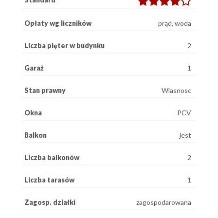
Opłaty wg liczników
prąd, woda
Liczba pięter w budynku
2
Garaż
1
Stan prawny
Wlasnosc
Okna
PCV
Balkon
jest
Liczba balkonów
2
Liczba tarasów
1
Zagosp. działki
zagospodarowana