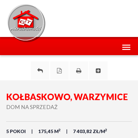
Toggl
naviga
KOŁBASKOWO, WARZYMICE
DOM NA SPRZEDAŻ
2
2
5 POKOI
175,45 M
7 403,82 ZŁ/M