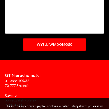
GT Nieruchomości
ul. Jasna 105/32
70-777 Szczecin
Czynne:
poniedziałek - piątek
9:00 - 17:00
Ta strona wykorzystuje pliki cookies w celach statystycznych oraz w