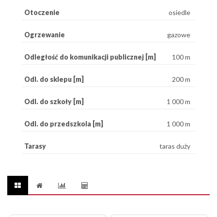
Otoczenie
osiedle
Ogrzewanie
gazowe
Odległość do komunikacji publicznej [m]
100 m
Odl. do sklepu [m]
200 m
Odl. do szkoły [m]
1 000 m
Odl. do przedszkola [m]
1 000 m
Tarasy
taras duży