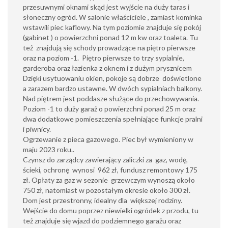
przesuwnymi oknami skąd jest wyjście na duży taras i
słoneczny ogród. W salonie właściciele , zamiast kominka
wstawili piec kaflowy. Na tym poziomie znajduje się pokój
(gabinet ) o powierzchni ponad 12 m kw oraz toaleta. Tu
też znajdują się schody prowadzące na piętro pierwsze
oraz na poziom -1. Piętro pierwsze to trzy sypialnie,
garderoba oraz łazienka z oknem i z dużym prysznicem
Dzięki usytuowaniu okien, pokoje są dobrze doświetlone
a zarazem bardzo ustawne. W dwóch sypialniach balkony.
Nad piętrem jest poddasze służące do przechowywania.
Poziom -1 to duży garaż o powierzchni ponad 25 m oraz
dwa dodatkowe pomieszczenia spełniające funkcje pralni
i piwnicy.
Ogrzewanie z pieca gazowego. Piec był wymieniony w
maju 2023 roku..
Czynsz do zarządcy zawierający zaliczki za gaz, wodę,
ścieki, ochronę wynosi 962 zł, fundusz remontowy 175
zł. Opłaty za gaz w sezonie grzewczym wynoszą około
750 zł, natomiast w pozostałym okresie około 300 zł.
Dom jest przestronny, idealny dla większej rodziny.
Wejście do domu poprzez niewielki ogródek z przodu, tu
też znajduje się wjazd do podziemnego garażu oraz