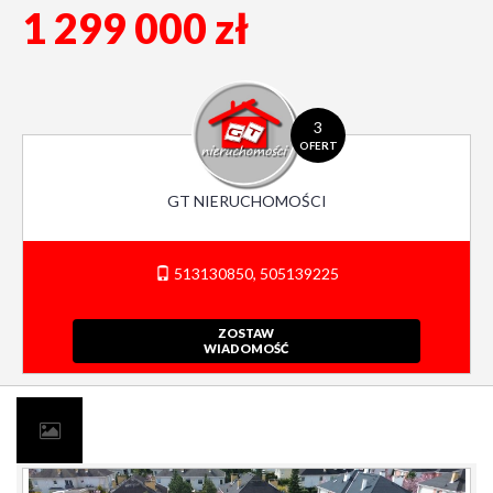
1 299 000 zł
3
OFERT
GT NIERUCHOMOŚCI
513130850, 505139225
ZOSTAW
WIADOMOŚĆ