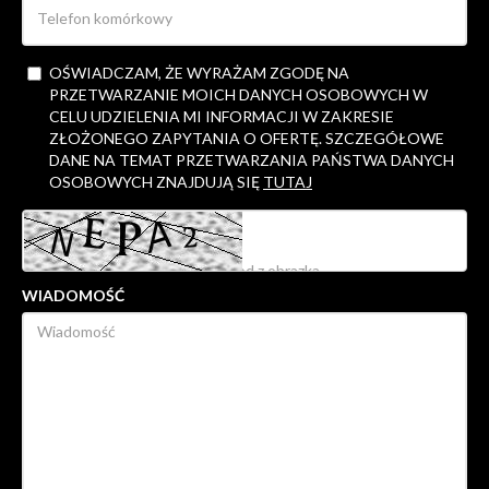
OŚWIADCZAM, ŻE WYRAŻAM ZGODĘ NA
PRZETWARZANIE MOICH DANYCH OSOBOWYCH W
CELU UDZIELENIA MI INFORMACJI W ZAKRESIE
ZŁOŻONEGO ZAPYTANIA O OFERTĘ. SZCZEGÓŁOWE
DANE NA TEMAT PRZETWARZANIA PAŃSTWA DANYCH
OSOBOWYCH ZNAJDUJĄ SIĘ
TUTAJ
WIADOMOŚĆ