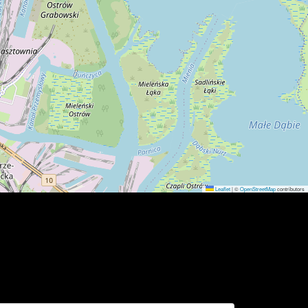
Leaflet
|
©
OpenStreetMap
contributors