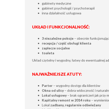
gabinety medyczne
gabinet psychologii / psychoterapii
inna działalność usługowa
UKŁAD I FUNKCJONALNOŚĆ:
3 niezależne pokoje
– obecnie funkcjonując
recepcja / część obsługi klienta
zaplecze socjalne
toaleta
Układ czytelny i wygodny, łatwy do ewentualnej ada
NAJWAŻNIEJSZE ATUTY:
Parter
– wygodny dostęp dla klientów
Okna od ulicy
– dobra widoczność i naturaln
Lokal usługowy
– brak ograniczeń jak przy 
Kapitalny remont w 2014 roku
– wymienion
Lokal
zadbany, regularnie odświeżany