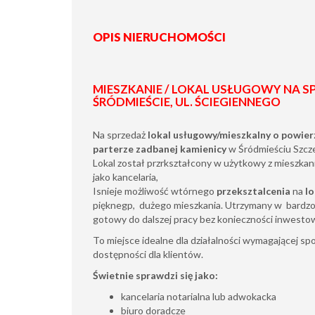
OPIS NIERUCHOMOŚCI
MIESZKANIE / LOKAL USŁUGOWY NA SP
ŚRÓDMIEŚCIE, UL. ŚCIEGIENNEGO
Na sprzedaż
lokal usługowy/mieszkalny o powier
parterze zadbanej kamienicy
w Śródmieściu Szczec
Lokal został przrkształcony w użytkowy z mieszkan
jako kancelaria,
Isnieje możliwość wtórnego
przeksztalcenia
na
lo
pięknegp, dużego mieszkania. Utrzymany w bardzo
gotowy do dalszej pracy bez konieczności inwestow
To miejsce idealne dla działalności wymagającej spo
dostępności dla klientów.
Świetnie sprawdzi się jako:
kancelaria notarialna lub adwokacka
biuro doradcze