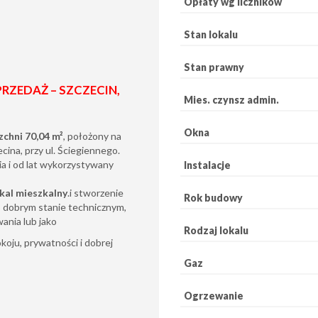
Opłaty wg liczników
Stan lokalu
Stan prawny
RZEDAŻ – SZCZECIN,
Mies. czynsz admin.
Okna
zchni 70,04 m²
, położony na
ina, przy ul. Ściegiennego.
ia i od lat wykorzystywany
Instalacje
kal mieszkalny
.i stworzenie
Rok budowy
 dobrym stanie technicznym,
ania lub jako
Rodzaj lokalu
koju, prywatności i dobrej
Gaz
Ogrzewanie