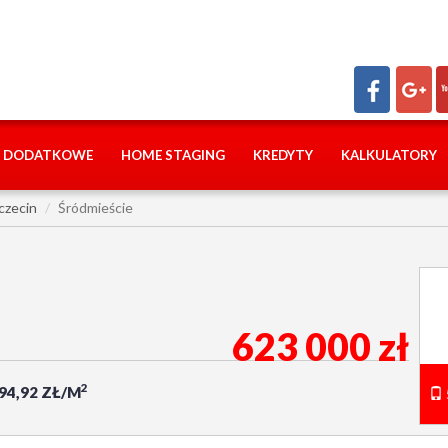
I DODATKOWE
HOME STAGING
KREDYTY
KALKULATORY
czecin
Śródmieście
623 000 zł
2
894,92 ZŁ/M