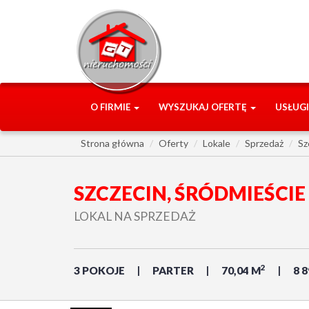
O FIRMIE
WYSZUKAJ OFERTĘ
USŁUG
Strona główna
Oferty
Lokale
Sprzedaż
Sz
SZCZECIN, ŚRÓDMIEŚCIE
LOKAL NA SPRZEDAŻ
2
3 POKOJE
PARTER
70,04 M
8 