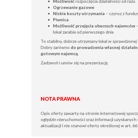
Możliwość
rozpoczęcia działalności od razu
Ogrzewanie gazowe
Niskie koszty utrzymania
– czynsz z fund
Piwnica
Możliwość przejęcia obecnych najemców
–
lokal zarabia od pierwszego dnia
To stabilny, dobrze utrzymany lokal w sprawdzonej lo
Dobry zarówno
do prowadzenia własnej działaln
gotowym najemcą
.
Zadzwoń i umów się na prezentację
NOTA PRAWNA
Opis oferty zawarty na stronie internetowej sporz
oględzin nieruchomości oraz informacji uzyskanych 
aktualizacji i nie stanowi oferty określonej w art. 6