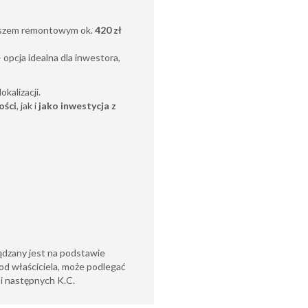
uszem remontowym ok.
420 zł
 opcja idealna dla inwestora,
kalizacji.
ości
, jak i
jako inwestycja z
ądzany jest na podstawie
od właściciela, może podlegać
6 i następnych K.C.