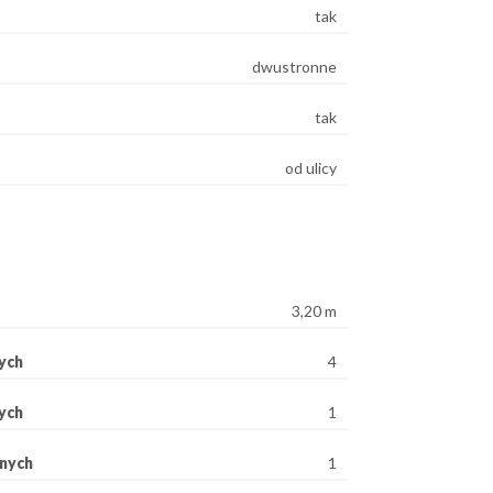
tak
dwustronne
tak
od ulicy
3,20 m
ych
4
ych
1
rnych
1