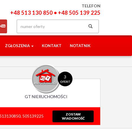
TELEFON
+48 513 130 850 • +48 505 139 225
ZGŁOSZENIA
KONTAKT
NOTATNIK
3
OFERT
GT NIERUCHOMOŚCI
ZOSTAW
513130850, 505139225
WIADOMOŚĆ